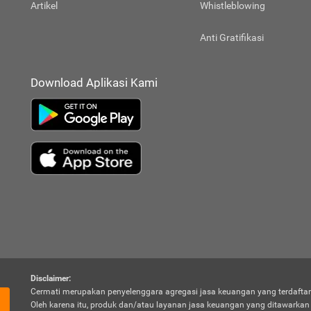
Artikel
Whistleblowing
Anti Gratifikasi
Download Aplikasi Kami
Disclaimer:
Cermati merupakan penyelenggara agregasi jasa keuangan yang terdaftar
Oleh karena itu, produk dan/atau layanan jasa keuangan yang ditawarka