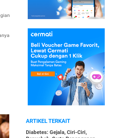
agian
ranya
ARTIKEL TERKAIT
Diabetes: Gejala, Ciri-Ciri,