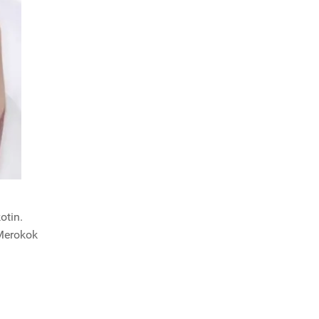
otin.
 Merokok