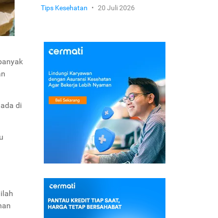
Tips Kesehatan
•
20 Juli 2026
rbanyak
an
ada di
u
ilah
nan