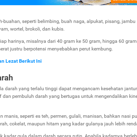
buahan, seperti belimbing, buah naga, alpukat, pisang, jambu
m, wortel, brokoli, dan kubis.
ap harinya, misalnya dari 40 gram ke 50 gram, hingga 60 gram.
rat justru berpotensi menyebabkan perut kembung.
n Lezat Berikut Ini
arah
la darah yang terlalu tinggi dapat mengancam kesehatan jantu
af dan pembuluh darah yang bertugas untuk mengendalikan kine
anis, seperti es teh, permen, gulali, manisan, bahkan nasi pu
erah, cokelat, maupun hitam yang kadar gulanya jauh lebih rend
 kadar gula dalam darah secara rutin. Apabila kadarnya berleb