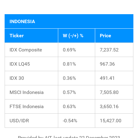
INDONESIA
Ticker
W (-/+) %
Price
IDX Composite
0.69%
7,237.52
IDX LQ45
0.81%
967.36
IDX 30
0.36%
491.41
MSCI Indonesia
0.57%
7,505.80
FTSE Indonesia
0.63%
3,650.16
USD/IDR
-0.54%
15,427.00
Provided by AIT, last update 22 Desember 2023