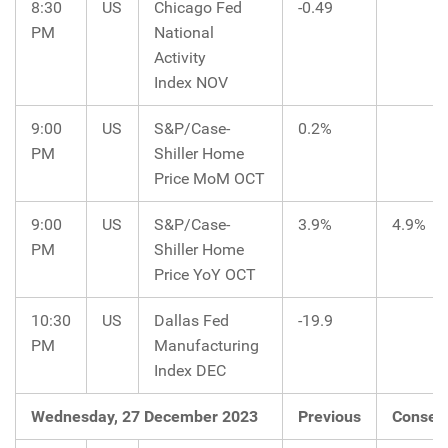
8:30
US
Chicago Fed
-0.49
PM
National
Activity
Index NOV
9:00
US
S&P/Case-
0.2%
PM
Shiller Home
Price MoM OCT
9:00
US
S&P/Case-
3.9%
4.9%
PM
Shiller Home
Price YoY OCT
10:30
US
Dallas Fed
-19.9
PM
Manufacturing
Index DEC
Wednesday, 27 December 2023
Previous
Consen