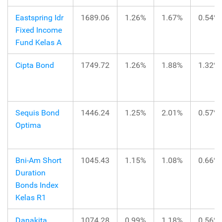
Eastspring Idr
1689.06
1.26%
1.67%
0.54%
Fixed Income
Fund Kelas A
Cipta Bond
1749.72
1.26%
1.88%
1.32%
Sequis Bond
1446.24
1.25%
2.01%
0.57%
Optima
Bni-Am Short
1045.43
1.15%
1.08%
0.66%
Duration
Bonds Index
Kelas R1
Danakita
1074.28
0.99%
1.18%
0.56%