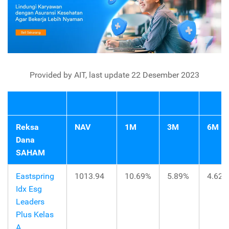
Provided by AIT, last update 22 Desember 2023
Reksa
NAV
1M
3M
6M
Dana
SAHAM
Eastspring
1013.94
10.69%
5.89%
4.62%
Idx Esg
Leaders
Plus Kelas
A