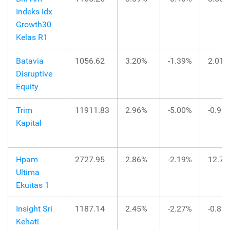
Indeks Idx
Growth30
Kelas R1
Batavia
1056.62
3.20%
-1.39%
2.01%
Disruptive
Equity
Trim
11911.83
2.96%
-5.00%
-0.91
Kapital
Hpam
2727.95
2.86%
-2.19%
12.7
Ultima
Ekuitas 1
Insight Sri
1187.14
2.45%
-2.27%
-0.82
Kehati