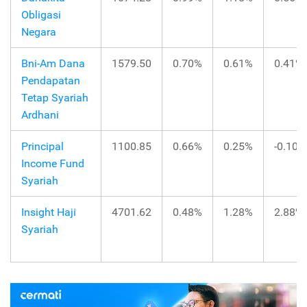
Obligasi
Negara
Bni-Am Dana
1579.50
0.70%
0.61%
0.41%
Pendapatan
Tetap Syariah
Ardhani
Principal
1100.85
0.66%
0.25%
-0.10%
Income Fund
Syariah
Insight Haji
4701.62
0.48%
1.28%
2.88%
Syariah