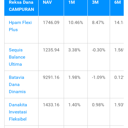
Reksa Dana
NAV
1M
3M
6M
CAMPURAN
Hpam Flexi
1746.09
10.46%
8.47%
14.15
Plus
Sequis
1235.94
3.38%
-0.30%
1.56%
Balance
Ultima
Batavia
9291.16
1.98%
-1.09%
0.12%
Dana
Dinamis
Danakita
1433.16
1.40%
0.98%
1.93%
Investasi
Fleksibel