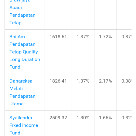
Abadi
Pendapatan
Tetap
Bni-Am
1618.61
1.37%
1.72%
0.87%
Pendapatan
Tetap Quality
Long Duration
Fund
Danareksa
1826.41
1.37%
2.17%
0.38%
Melati
Pendapatan
Utama
Syailendra
2509.32
1.30%
1.66%
0.82%
Fixed Income
Fund