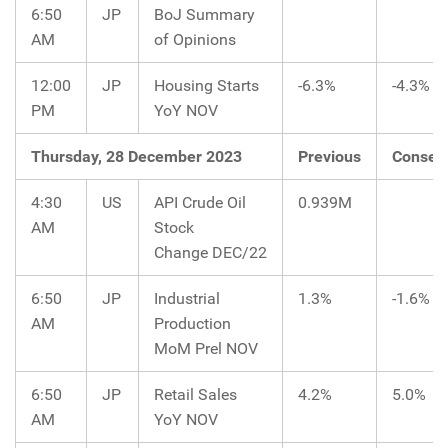
6:50
JP
BoJ Summary
AM
of Opinions
12:00
JP
Housing Starts
-6.3%
-4.3%
PM
YoY NOV
Thursday, 28 December 2023
Previous
Consen
4:30
US
API Crude Oil
0.939M
AM
Stock
Change DEC/22
6:50
JP
Industrial
1.3%
-1.6%
AM
Production
MoM Prel NOV
6:50
JP
Retail Sales
4.2%
5.0%
AM
YoY NOV