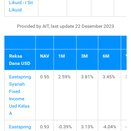
Likuid - I Sri
Likuid
Provided by AIT, last update 22 Desember 2023
Reksa
NAV
1M
3M
6M
Y
Dana USD
Eastspring
0.95
2.59%
3.81%
3.45%
3.
Syariah
Fixed
Income
Usd Kelas
A
Eastspring
0.93
-0.39%
3.13%
-4.04%
-3