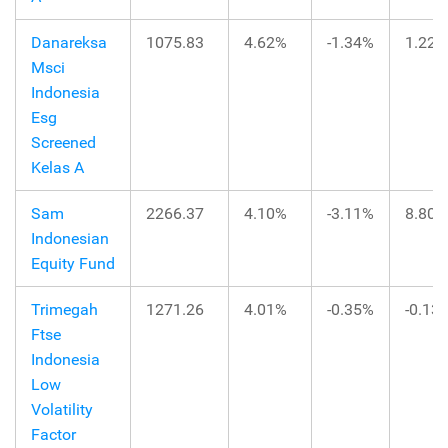
Danareksa
1075.83
4.62%
-1.34%
1.22%
Msci
Indonesia
Esg
Screened
Kelas A
Sam
2266.37
4.10%
-3.11%
8.80%
Indonesian
Equity Fund
Trimegah
1271.26
4.01%
-0.35%
-0.13
Ftse
Indonesia
Low
Volatility
Factor