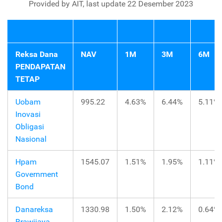
Provided by AIT, last update 22 Desember 2023
Reksa Dana
NAV
1M
3M
6M
PENDAPATAN
TETAP
Uobam
995.22
4.63%
6.44%
5.11%
Inovasi
Obligasi
Nasional
Hpam
1545.07
1.51%
1.95%
1.11%
Government
Bond
Danareksa
1330.98
1.50%
2.12%
0.64%
Brawijaya