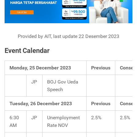
Provided by AIT, last update 22 Desember 2023
Event Calendar
Monday, 25 December 2023
Previous
Consen
JP
BOJ Gov Ueda
Speech
Tuesday, 26 December 2023
Previous
Consen
6:30
JP
Unemployment
2.5%
2.5%
AM
Rate NOV