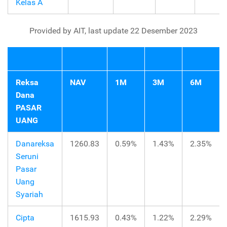
Kelas A
Provided by AIT, last update 22 Desember 2023
Reksa
NAV
1M
3M
6M
Dana
PASAR
UANG
Danareksa
1260.83
0.59%
1.43%
2.35%
Seruni
Pasar
Uang
Syariah
Cipta
1615.93
0.43%
1.22%
2.29%