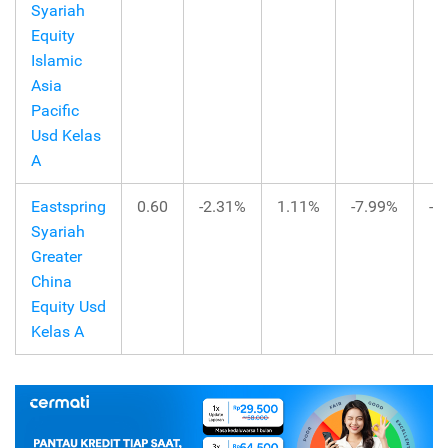
Syariah
Equity
Islamic
Asia
Pacific
Usd Kelas
A
Eastspring
0.60
-2.31%
1.11%
-7.99%
-1
Syariah
Greater
China
Equity Usd
Kelas A