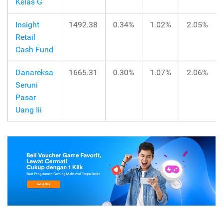
Kelas G
Insight
1492.38
0.34%
1.02%
2.05%
Retail
Cash Fund
Danareksa
1665.31
0.30%
1.07%
2.06%
Seruni
Pasar
Uang Iii