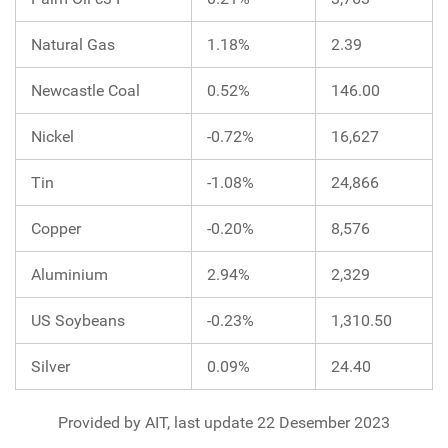
Natural Gas
1.18%
2.39
Newcastle Coal
0.52%
146.00
Nickel
-0.72%
16,627
Tin
-1.08%
24,866
Copper
-0.20%
8,576
Aluminium
2.94%
2,329
US Soybeans
-0.23%
1,310.50
Silver
0.09%
24.40
Provided by AIT, last update 22 Desember 2023