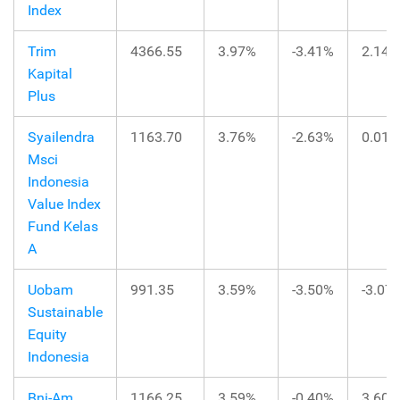
Index
Trim
4366.55
3.97%
-3.41%
2.14%
Kapital
Plus
Syailendra
1163.70
3.76%
-2.63%
0.01%
Msci
Indonesia
Value Index
Fund Kelas
A
Uobam
991.35
3.59%
-3.50%
-3.07
Sustainable
Equity
Indonesia
Bni-Am
1166.25
3.59%
-0.40%
3.60%