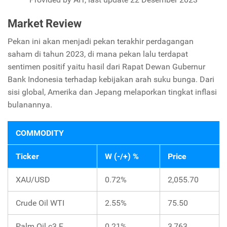
Market Review
Pekan ini akan menjadi pekan terakhir perdagangan
saham di tahun 2023, di mana pekan lalu terdapat
sentimen positif yaitu hasil dari Rapat Dewan Gubernur
Bank Indonesia terhadap kebijakan arah suku bunga. Dari
sisi global, Amerika dan Jepang melaporkan tingkat inflasi
bulanannya.
COMMODITY
Ticker
W (-/+) %
Price
XAU/USD
0.72%
2,055.70
Crude Oil WTI
2.55%
75.50
Palm Oil c3 F
0.21%
3,763