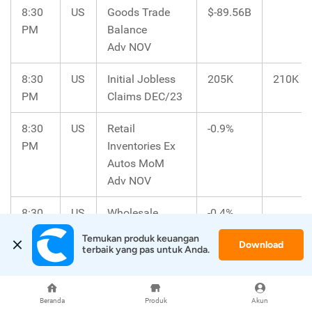
8:30
US
Goods Trade
$-89.56B
PM
Balance
Adv NOV
8:30
US
Initial Jobless
205K
210K
PM
Claims DEC/23
8:30
US
Retail
-0.9%
PM
Inventories Ex
Autos MoM
Adv NOV
8:30
US
Wholesale
-0.4%
PM
Inventories
Temukan produk keuangan 
Download
MoM Adv NOV
terbaik yang pas untuk Anda.
10:00
US
Pending Home
-1.5%
0.9%
PM
Sales
Beranda
Produk
Akun