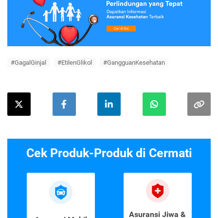
#GagalGinjal
#EtilenGlikol
#GangguanKesehatan
Cek Produk-Produk di Cermati
Asuransi Jiwa &