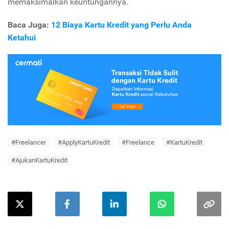
memaksimalkan keuntungannya.
Baca Juga:
12 Biaya Kartu Kredit yang Perlu Anda
Ketahui
#Freelancer
#ApplyKartuKredit
#Freelance
#KartuKredit
#AjukanKartuKredit