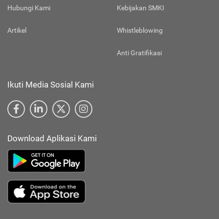
Hubungi Kami
Kebijakan SMKI
Artikel
Whistleblowing
Anti Gratifikasi
Ikuti Media Sosial Kami
Download Aplikasi Kami