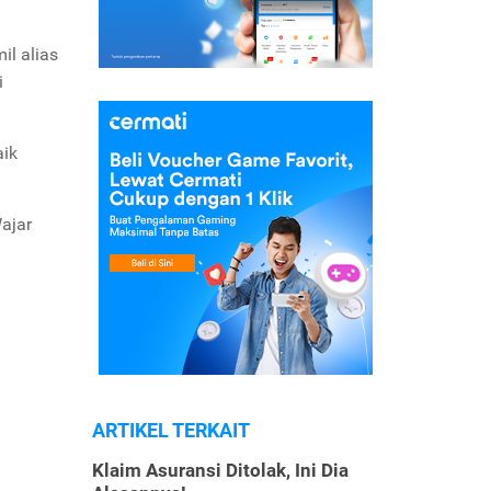
il alias
i
ik
Wajar
ARTIKEL TERKAIT
Klaim Asuransi Ditolak, Ini Dia