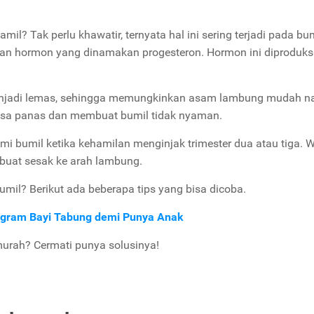
mil? Tak perlu khawatir, ternyata hal ini sering terjadi pada bum
ahan hormon yang dinamakan progesteron. Hormon ini diproduks
njadi lemas, sehingga memungkinkan asam lambung mudah na
asa panas dan membuat bumil tidak nyaman.
ami bumil ketika kehamilan menginjak trimester dua atau tiga. 
mbuat sesak ke arah lambung.
mil? Berikut ada beberapa tips yang bisa dicoba.
Program Bayi Tabung demi Punya Anak
murah? Cermati punya solusinya!