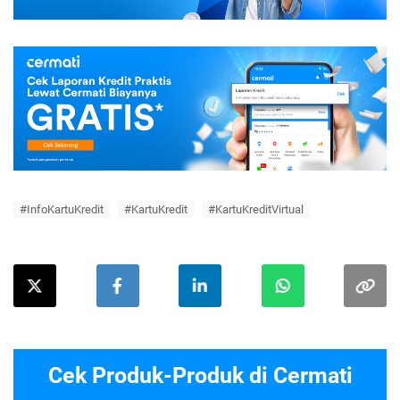
#InfoKartuKredit
#KartuKredit
#KartuKreditVirtual
Cek Produk-Produk di Cermati