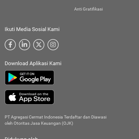
Anti Gratifikasi
Ikuti Media Sosial Kami
Download Aplikasi Kami
PT Agregasi Cermat Indonesia
Terdaftar dan Diawasi
oleh Otoritas Jasa Keuangan (OJK)