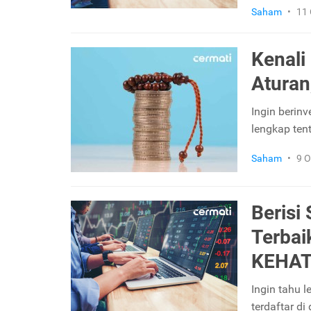
Saham
•
11 
Kenali
Aturan
Ingin berin
lengkap ten
Saham
•
9 O
Berisi
Terbai
KEHAT
Ingin tahu 
terdaftar d