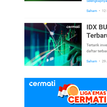
Selengkapny
Saham
•
12
IDX BU
Terbar
Tertarik in
daftar terb
Saham
•
29