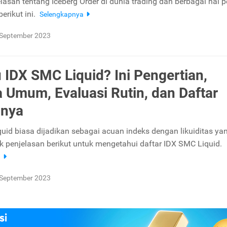
lasan tentang Iceberg Order di dunia trading dan berbagai hal p
erikut ini.
Selengkapnya
 September 2023
u IDX SMC Liquid? Ini Pengertian,
ia Umum, Evaluasi Rutin, dan Daftar
nya
uid biasa dijadikan sebagai acuan indeks dengan likuiditas ya
ak penjelasan berikut untuk mengetahui daftar IDX SMC Liquid.
a
 September 2023