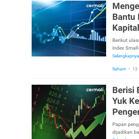
Mengen
Bantu 
Kapita
Berikut ula
Index Small
Selengkapny
Saham
•
13
Berisi
Yuk Ke
Penge
Papan peng
dijadikan ba