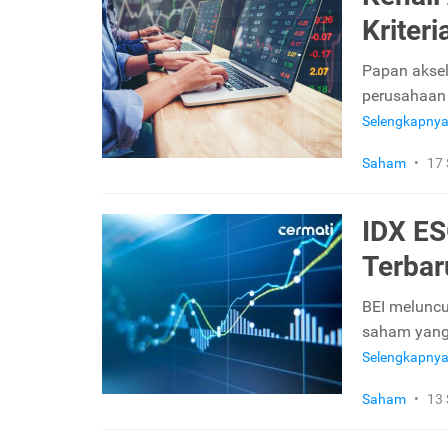
Kriter
Papan aksel
perusahaan 
Selengkapny
Saham
•
17
IDX ES
Terbar
BEI meluncu
saham yang 
Selengkapny
Saham
•
13