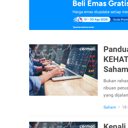
Pandua
KEHATI,
Saham
Bukan rahas
ribuan perus
yang dijala
Saham
•
18
Kenali