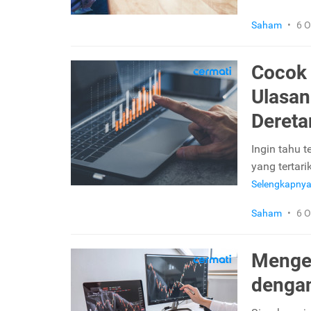
Saham
•
6 O
Cocok 
Ulasan
Deret
Ingin tahu 
yang tertar
Selengkapny
Saham
•
6 O
Mengen
dengan