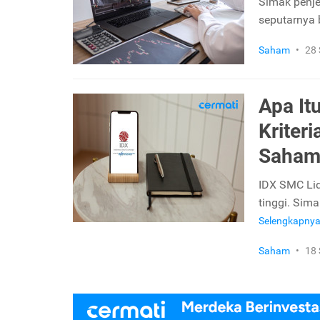
Simak penje
seputarnya b
Saham
•
28
Apa It
Kriter
Saham
IDX SMC Liq
tinggi. Sim
Selengkapny
Saham
•
18