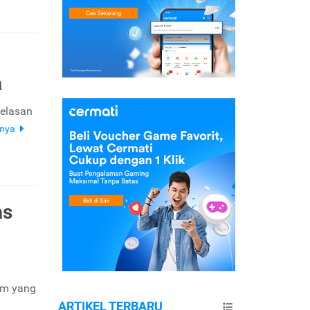
a
jelasan
pnya
as
ham yang
ARTIKEL TERBARU