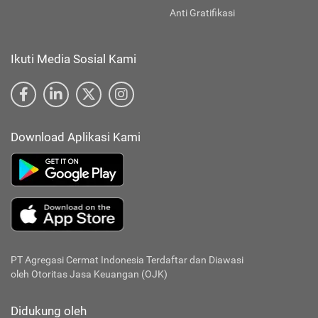
Anti Gratifikasi
Ikuti Media Sosial Kami
Download Aplikasi Kami
PT Agregasi Cermat Indonesia
Terdaftar dan Diawasi
oleh Otoritas Jasa Keuangan (OJK)
Didukung oleh