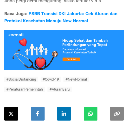
Anda pergi demi mengurangi risiko tertular virus.
Baca Juga:
PSBB Transisi DKI Jakarta: Cek Aturan dan
Protokol Kesehatan Menuju New Normal
#SocialDistancing
#Covid-19
#NewNormal
#PeraturanPemerintah
#AturanBaru