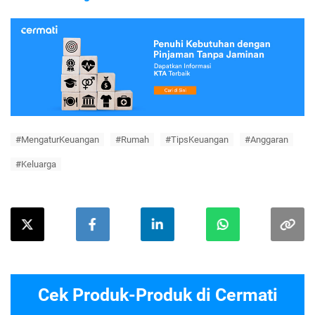
#MengaturKeuangan
#Rumah
#TipsKeuangan
#Anggaran
#Keluarga
Cek Produk-Produk di Cermati