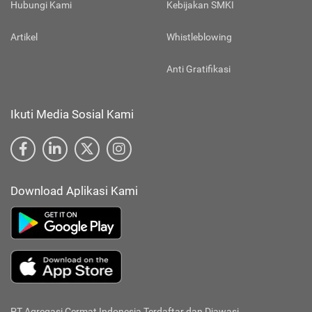
Hubungi Kami
Kebijakan SMKI
Artikel
Whistleblowing
Anti Gratifikasi
Ikuti Media Sosial Kami
Download Aplikasi Kami
PT Agregasi Cermat Indonesia
Terdaftar dan Diawasi