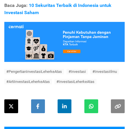
Baca Juga:
10 Sekuritas Terbaik di Indonesia untuk
Investasi Saham
#PengertianInvestasiLeherkeAtas
#Investasi
#InvestasiIlmu
#ArtiInvestasiLeherkeAtas
#InvestasiLeherkeAtas