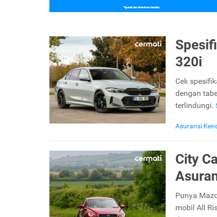
Spesif
320i
Cek spesifi
dengan tabe
terlindungi.
Asuransi Ken
City C
Asuran
Punya Mazda
mobil All R