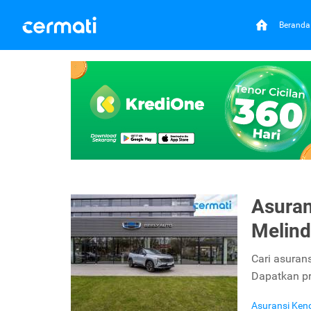
Beranda
Asuran
Melind
Cari asuran
Dapatkan pr
Asuransi Ken