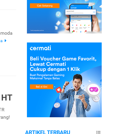
 Omoda
ya
c HT
OTR
rang!
ARTIKEL TERBARU