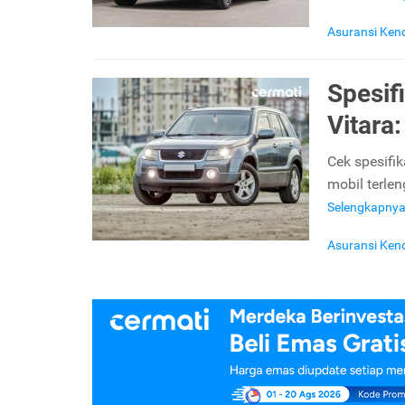
Asuransi Ken
Spesif
Vitara
Cek spesifi
mobil terlen
Selengkapny
Asuransi Ken