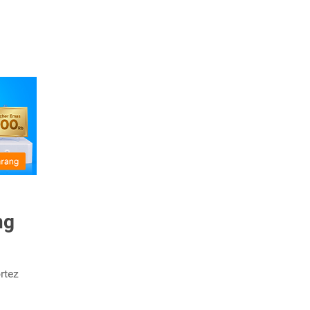
ng
rtez