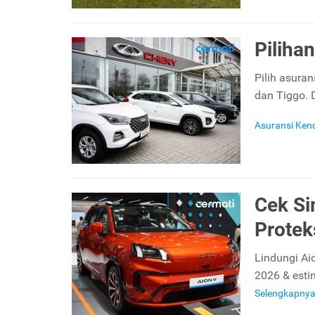
Piliha
Pilih asura
dan Tiggo. 
Asuransi Ken
Cek Si
Protek
Lindungi Ai
2026 & esti
Selengkapny