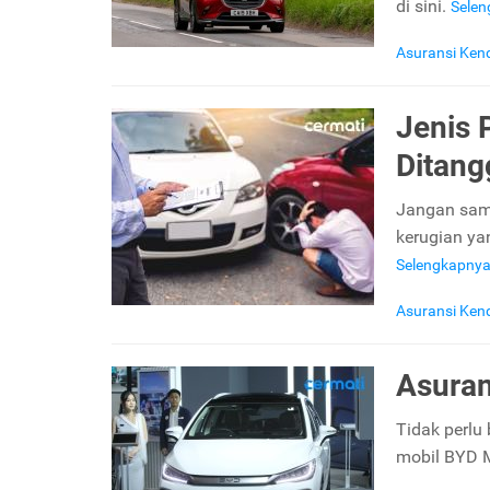
di sini.
Sele
Asuransi Ken
Jenis 
Ditang
Jangan samp
kerugian ya
Selengkapny
Asuransi Ken
Asuran
Tidak perlu 
mobil BYD M