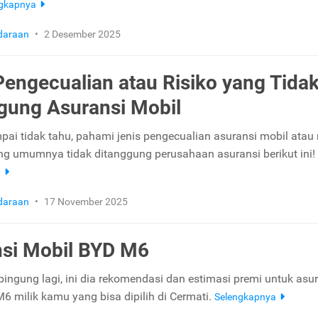
ngkapnya
daraan
•
2 Desember 2025
Pengecualian atau Risiko yang Tida
gung Asuransi Mobil
ai tidak tahu, pahami jenis pengecualian asuransi mobil atau r
ng umumnya tidak ditanggung perusahaan asuransi berikut ini!
a
daraan
•
17 November 2025
si Mobil BYD M6
bingung lagi, ini dia rekomendasi dan estimasi premi untuk asu
6 milik kamu yang bisa dipilih di Cermati.
Selengkapnya