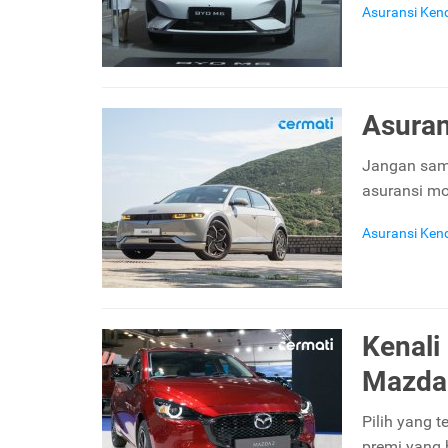
Asuransi Ken
Asuran
Jangan samp
asuransi mo
Asuransi Ken
Kenali
Mazda
Pilih yang 
premi yang 