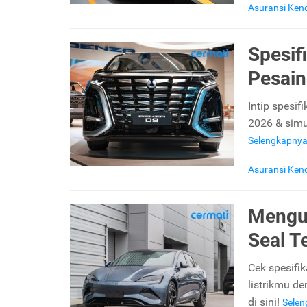
Asuransi Ken
Spesif
Pesain
Intip spesi
2026 & simu
Selengkapny
Asuransi Ken
Mengul
Seal T
Cek spesifi
listrikmu d
di sini!
Sele