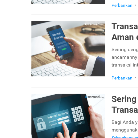
Perbankan
•
Transa
Aman d
Seiring den
ancamannya 
transaksi in
Perbankan
•
Sering
Transa
Bagi Anda y
menggunakan
Selengkapny