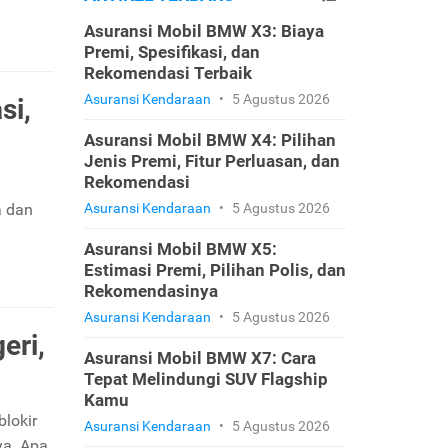
Asuransi Mobil BMW X3: Biaya
Premi, Spesifikasi, dan
Rekomendasi Terbaik
Asuransi Kendaraan
•
5 Agustus 2026
si,
Asuransi Mobil BMW X4: Pilihan
Jenis Premi, Fitur Perluasan, dan
Rekomendasi
a dan
Asuransi Kendaraan
•
5 Agustus 2026
Asuransi Mobil BMW X5:
Estimasi Premi, Pilihan Polis, dan
Rekomendasinya
Asuransi Kendaraan
•
5 Agustus 2026
eri,
Asuransi Mobil BMW X7: Cara
Tepat Melindungi SUV Flagship
Kamu
lokir
Asuransi Kendaraan
•
5 Agustus 2026
ya. Apa