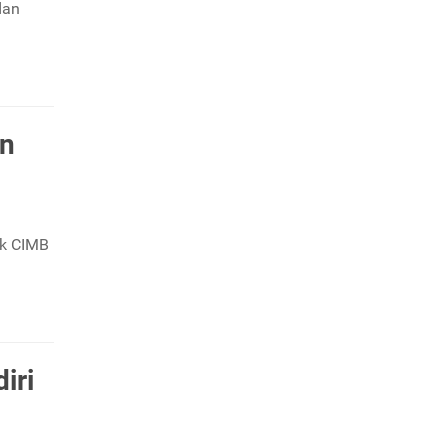
dan
an
nk CIMB
iri