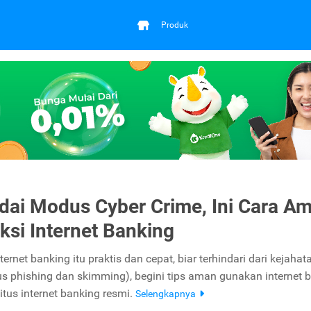
Produk
ai Modus Cyber Crime, Ini Cara A
ksi Internet Banking
ternet banking itu praktis dan cepat, biar terhindari dari kejahat
s phishing dan skimming), begini tips aman gunakan internet 
itus internet banking resmi.
Selengkapnya