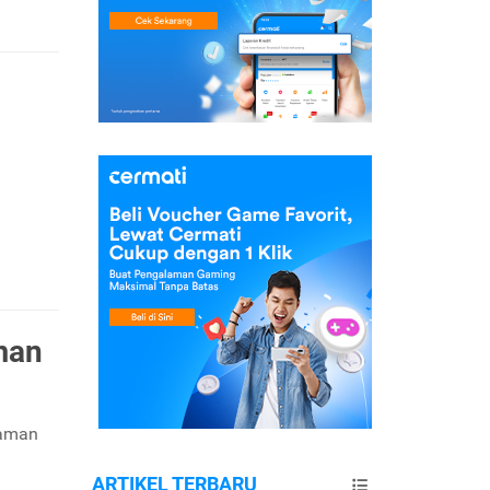
man
 aman
ARTIKEL TERBARU