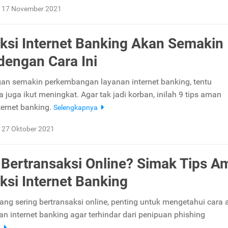
17 November 2021
ksi Internet Banking Akan Semakin
engan Cara Ini
gan semakin perkembangan layanan internet banking, tentu
juga ikut meningkat. Agar tak jadi korban, inilah 9 tips aman
ternet banking.
Selengkapnya
27 Oktober 2021
 Bertransaksi Online? Simak Tips A
ksi Internet Banking
ang sering bertransaksi online, penting untuk mengetahui cara
 internet banking agar terhindar dari penipuan phishing
a