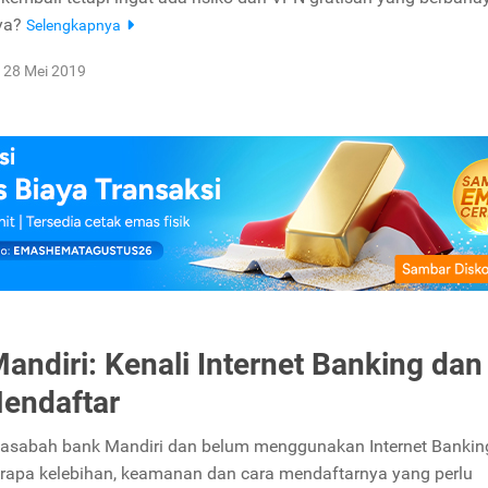
nya?
Selengkapnya
28 Mei 2019
andiri: Kenali Internet Banking dan
endaftar
asabah bank Mandiri dan belum menggunakan Internet Bankin
erapa kelebihan, keamanan dan cara mendaftarnya yang perlu