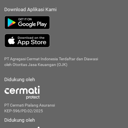
Download Aplikasi Kami
PT Agregasi Cermat Indonesia
Terdaftar dan Diawasi
oleh Otoritas Jasa Keuangan (OJK)
Didukung oleh
PT Cermati Pialang Asuransi
KEP-596/PD.02/2025
Didukung oleh