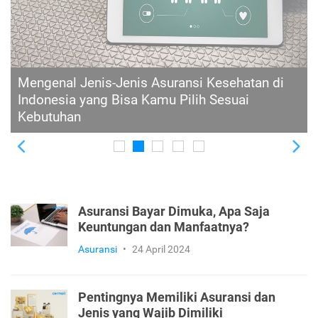
Kerap Ditemui pada Asuransi, Ini Pengertian
Law of Large Numbers, Tujuan, dan
Penerapannya
Previous
Ne
Asuransi Bayar Dimuka, Apa Saja
Keuntungan dan Manfaatnya?
Asuransi
•
24 April 2024
Pentingnya Memiliki Asuransi dan
Jenis yang Wajib Dimiliki