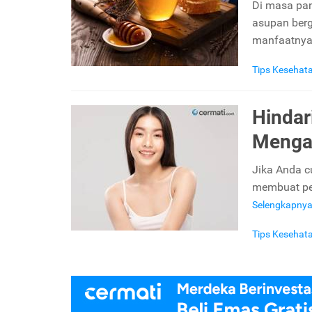
Di masa pan
asupan berg
manfaatny
Tips Kesehat
Hindari
Mengal
Jika Anda cu
membuat penu
Selengkapny
Tips Kesehat