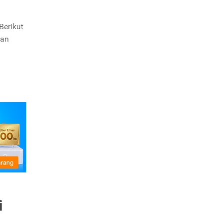
Berikut
lan
i