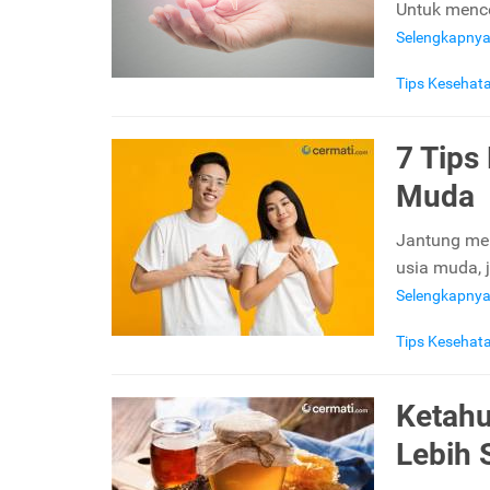
Untuk mence
Selengkapny
Tips Kesehat
7 Tips
Muda
Jantung mer
usia muda, 
Selengkapny
Tips Kesehat
Ketahu
Lebih 