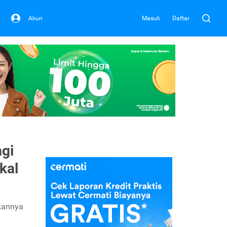
Akun
Masuk
Daftar
agi
kal
ikannya