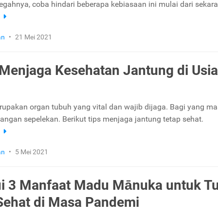
gahnya, coba hindari beberapa kebiasaan ini mulai dari sekara
a
an
•
21 Mei 2021
 Menjaga Kesehatan Jantung di Usia
upakan organ tubuh yang vital dan wajib dijaga. Bagi yang mas
jangan sepelekan. Berikut tips menjaga jantung tetap sehat.
a
an
•
5 Mei 2021
i 3 Manfaat Madu Mānuka untuk T
Sehat di Masa Pandemi