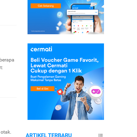
eberapa
t:
otak.
ARTIKEL TERBARU