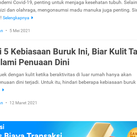
demi Covid-19, penting untuk menjaga kesehatan tubuh. Selai
izi dan olahraga, mengonsumsi madu manuka juga penting. S
a!
Selengkapnya
an
•
5 Mei 2021
 5 Kebiasaan Buruk Ini, Biar Kulit T
ami Penuaan Dini
ek dengan kulit ketika beraktivitas di luar rumah hanya akan
aan dini terjadi. Untuk itu, hindari beberapa kebiasaan buruk i
a
an
•
12 Maret 2021