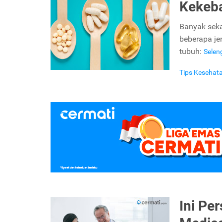
Kekeb
Banyak seka
beberapa je
tubuh:
Sele
Tips Kesehat
Ini Pe