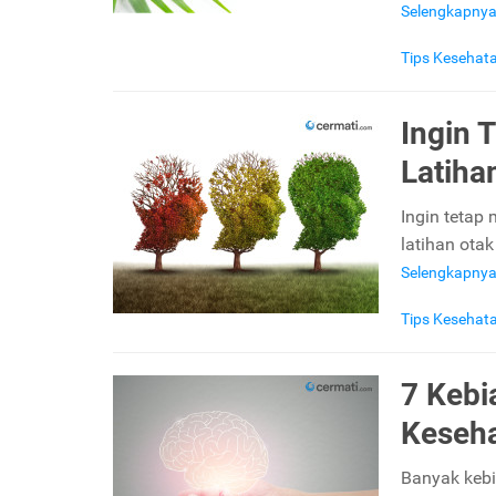
Selengkapny
Tips Kesehat
Ingin 
Latihan
Ingin tetap
latihan ota
Selengkapny
Tips Kesehat
7 Keb
Keseha
Banyak keb