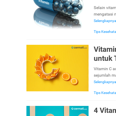
Selain vita
mengatasi m
Selengkapny
Tips Kesehat
Vitami
untuk
Vitamin C a
sejumlah ma
Selengkapny
Tips Kesehat
4 Vita