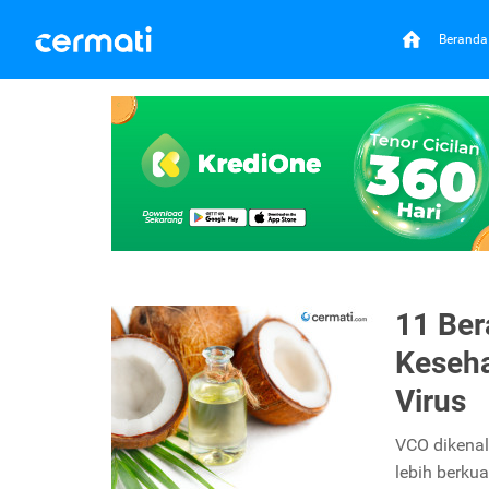
Beranda
11 Ber
Keseha
Virus
VCO dikenal
lebih berkua