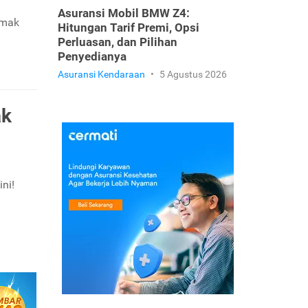
n
Asuransi Mobil BMW Z4:
imak
Hitungan Tarif Premi, Opsi
Perluasan, dan Pilihan
Penyedianya
Asuransi Kendaraan
•
5 Agustus 2026
ak
ni!