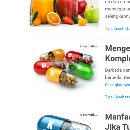
us dan smoo
menyegarkan
selengkapny
Tips Kesehat
Mengen
Kompl
Berbeda den
berbeda. Be
Selengkapny
Tips Kesehat
Manfaa
Jika 