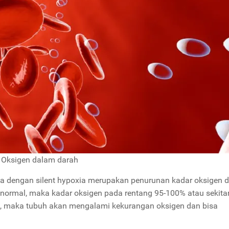
Oksigen dalam darah
ga dengan silent hypoxia merupakan penurunan kadar oksigen 
normal, maka kadar oksigen pada rentang 95-100% atau sekitar
, maka tubuh akan mengalami kekurangan oksigen dan bisa