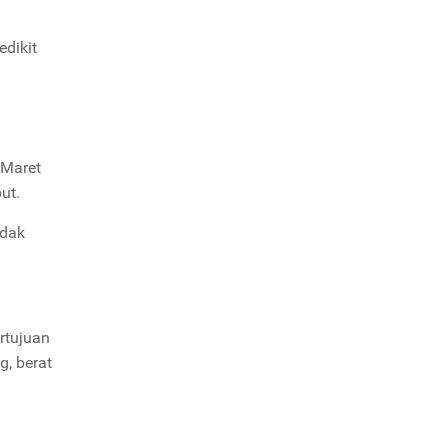
edikit
 Maret
ut.
idak
rtujuan
g, berat