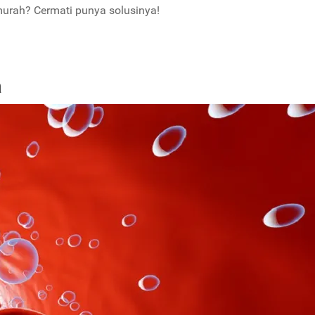
murah? Cermati punya solusinya!
a