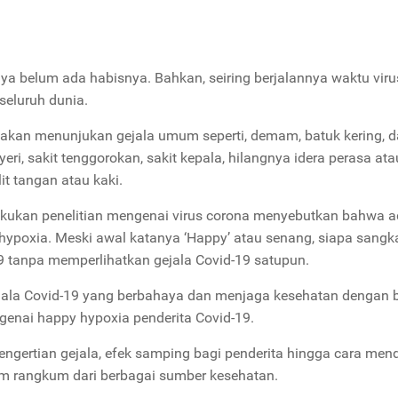
 belum ada habisnya. Bahkan, seiring berjalannya waktu viru
seluruh dunia.
 akan menunjukan gejala umum seperti, demam, batuk kering, da
ri, sakit tenggorokan, sakit kepala, hilangnya idera perasa ata
 tangan atau kaki.
lakukan penelitian mengenai virus corona menyebutkan bahwa 
y hypoxia. Meski awal katanya ‘Happy’ atau senang, siapa sangk
19 tanpa memperlihatkan gejala Covid-19 satupun.
gejala Covid-19 yang berbahaya dan menjaga kesehatan dengan b
enai happy hypoxia penderita Covid-19.
pengertian gejala, efek samping bagi penderita hingga cara men
com rangkum dari berbagai sumber kesehatan.