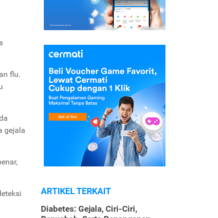
s
n flu.
u
ada
a gejala
enar,
ARTIKEL TERKAIT
deteksi
Diabetes: Gejala, Ciri-Ciri,