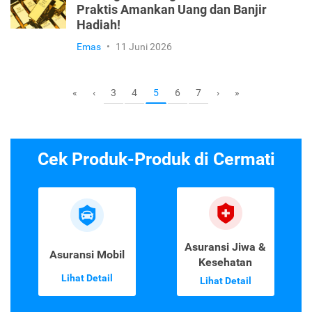
Praktis Amankan Uang dan Banjir
Hadiah!
Emas
•
11 Juni 2026
3
4
6
7
«
‹
5
›
»
Cek Produk-Produk di Cermati
Asuransi Jiwa &
Asuransi Mobil
Kesehatan
Lihat Detail
Lihat Detail