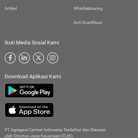
Artikel
Whistleblowing
Anti Gratifikasi
Ikuti Media Sosial Kami
Download Aplikasi Kami
PT Agregasi Cermat Indonesia
Terdaftar dan Diawasi
oleh Otoritas Jasa Keuangan (OJK)