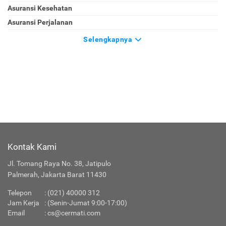
Asuransi Kesehatan
Asuransi Perjalanan
Selengkapnya
Kontak Kami
Jl. Tomang Raya No. 38, Jatipulo
Palmerah, Jakarta Barat 11430
Telepon
:
(021) 40000 312
Jam Kerja
: (Senin-Jumat 9:00-17:00)
Email
:
cs@cermati.com