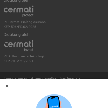
Didukung oleh
PT Cermati Pialang Asuransi
KEP-596/PD.02/2025
Didukung oleh
PT Artha Investa Teknologi
KEP-7/PM.21/2021
Langganan untuk mendapatkan tips finansial
Berlangganan
Disclaimer:
Cermati merupakan penyelenggara agregasi jasa keuangan yang terdaftar di