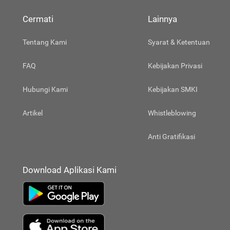
Cermati
Lainnya
Tentang Kami
Syarat & Ketentuan
FAQ
Kebijakan Privasi
Hubungi Kami
Kebijakan SMKI
Artikel
Whistleblowing
Anti Gratifikasi
Download Aplikasi Kami