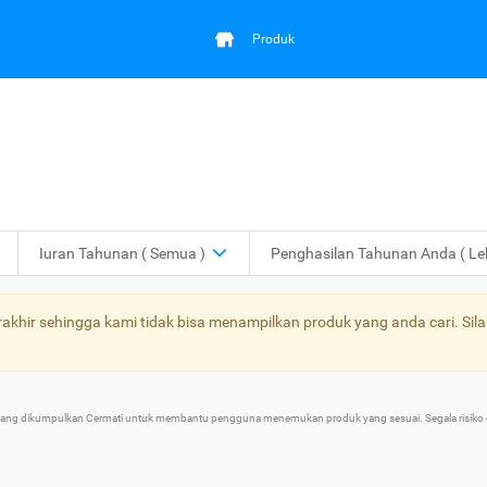
Produk
Iuran Tahunan
( Semua )
Penghasilan Tahunan Anda
( L
khir sehingga kami tidak bisa menampilkan produk yang anda cari. Sila
 yang dikumpulkan Cermati untuk membantu pengguna menemukan produk yang sesuai. Segala risiko d