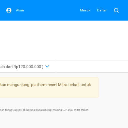
Akun
Masuk
Daftar
ebih dari Rp120.000.000 )
kan mengunjungi platform resmi Mitra terkait untuk
an tanggung jawab berada pada masing-masing LJK atau mitra terkait.