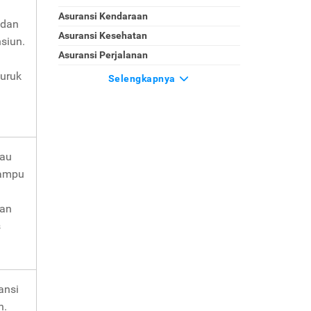
Asuransi Kendaraan
 dan
Asuransi Kesehatan
siun.
Asuransi Perjalanan
buruk
Selengkapnya
tau
mampu
gan
s
ansi
h.