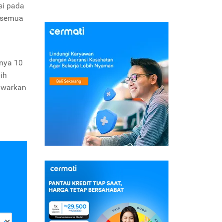
si pada
n semua
lnya 10
ih
awarkan