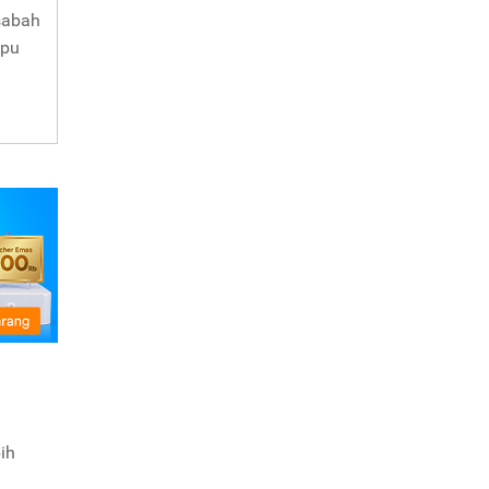
asabah
mpu
ih