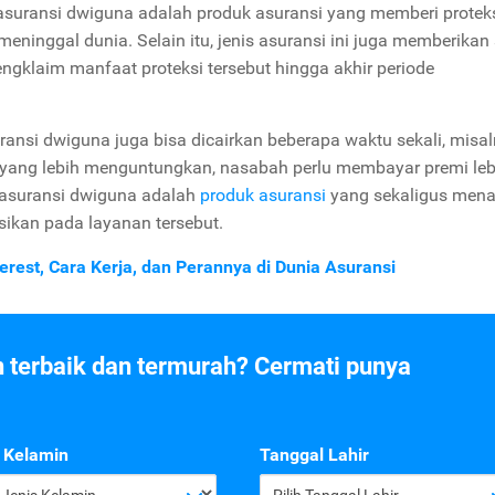
asuransi dwiguna adalah produk asuransi yang memberi protek
ninggal dunia. Selain itu, jenis asuransi ini juga memberika
gklaim manfaat proteksi tersebut hingga akhir periode
ransi dwiguna juga bisa dicairkan beberapa waktu sekali, misa
 yang lebih menguntungkan, nasabah perlu membayar premi leb
, asuransi dwiguna adalah
produk asuransi
yang sekaligus men
asikan pada layanan tersebut.
rest, Cara Kerja, dan Perannya di Dunia Asuransi
n terbaik dan termurah? Cermati punya
 Kelamin
Tanggal Lahir
h Jenis Kelamin
Pilih Tanggal Lahir