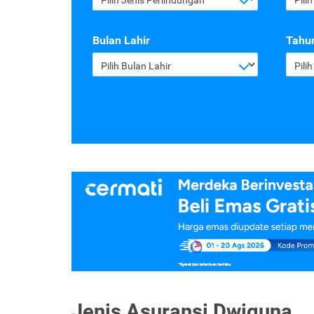
Bulan Lahir
Tahun
Pilih Bulan Lahir
Pili
Jenis Asuransi Dwiguna