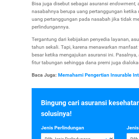
Bisa juga disebut sebagai asuransi
endowment,
nasabahnya berupa uang pertanggungan ketika me
uang pertanggungan pada nasabah jika tidak men
perlindungannya.
Tergantung dari kebijakan penyedia layanan, asu
tahun sekali. Tapi, karena menawarkan manfaat
besar ketika mengajukan asuransi ini. Pasalnya
fitur tabungan sehingga dana premi juga dialok
Baca Juga:
Memahami Pengertian Insurable Inte
Bingung cari asuransi kesehata
solusinya!
Jenis Perlindungan
Jenis
Pilih Jenis Perlindungan
Pili