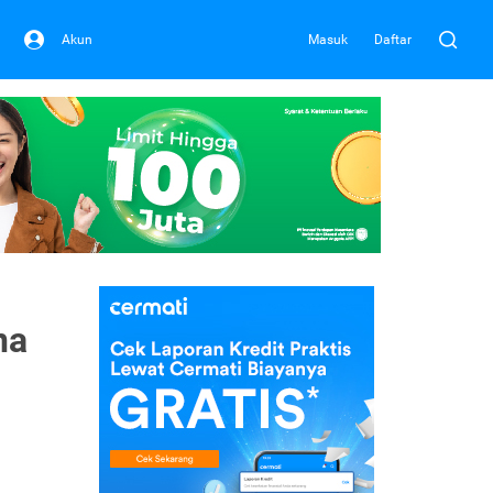
Akun
Masuk
Daftar
na