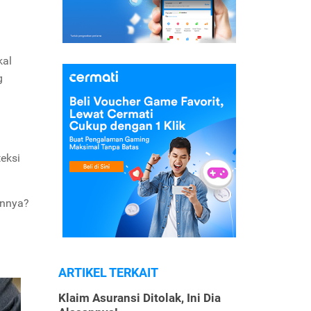
kal
g
eksi
annya?
ARTIKEL TERKAIT
Klaim Asuransi Ditolak, Ini Dia