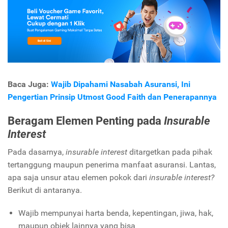
Baca Juga:
Wajib Dipahami Nasabah Asuransi, Ini
Pengertian Prinsip Utmost Good Faith dan Penerapannya
Beragam Elemen Penting pada
Insurable
Interest
Pada dasarnya,
insurable interest
ditargetkan pada pihak
tertanggung maupun penerima manfaat asuransi. Lantas,
apa saja unsur atau elemen pokok dari
insurable interest?
Berikut di antaranya.
Wajib mempunyai harta benda, kepentingan, jiwa, hak,
maupun objek lainnya yang bisa