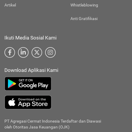
Artikel
Whistleblowing
Anti Gratifikasi
Ikuti Media Sosial Kami
Download Aplikasi Kami
PT Agregasi Cermat Indonesia
Terdaftar dan Diawasi
oleh Otoritas Jasa Keuangan (OJK)