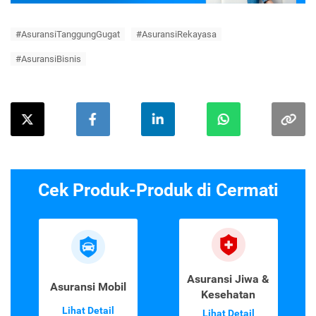
#AsuransiTanggungGugat
#AsuransiRekayasa
#AsuransiBisnis
Cek Produk-Produk di Cermati
Asuransi Jiwa &
Asuransi Mobil
Kesehatan
Lihat Detail
Lihat Detail