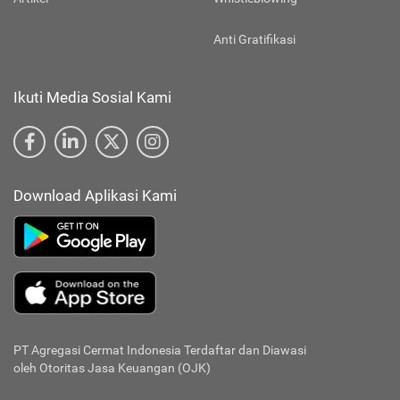
Anti Gratifikasi
Ikuti Media Sosial Kami
Download Aplikasi Kami
PT Agregasi Cermat Indonesia
Terdaftar dan Diawasi
oleh Otoritas Jasa Keuangan (OJK)