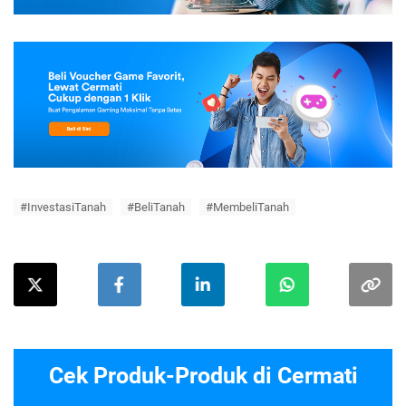
#InvestasiTanah
#BeliTanah
#MembeliTanah
Cek Produk-Produk di Cermati