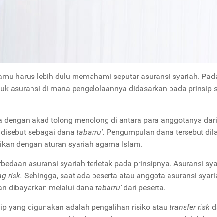
u harus lebih dulu memahami seputar asuransi syariah. Pad
duk asuransi di mana pengelolaannya didasarkan pada prinsip s
aha dengan akad tolong menolong di antara para anggotanya dar
a disebut sebagai dana
tabarru’.
Pengumpulan dana tersebut dil
aikan dengan aturan syariah agama Islam.
edaan asuransi syariah terletak pada prinsipnya. Asuransi sya
ng risk.
Sehingga, saat ada peserta atau anggota asuransi syar
an dibayarkan melalui dana
tabarru’
dari peserta.
sip yang digunakan adalah pengalihan risiko atau
transfer risk
d