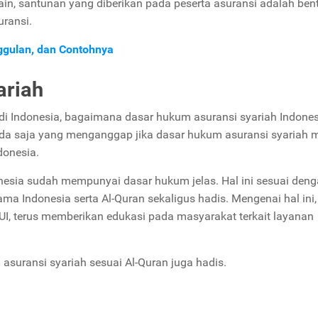
ain, santunan yang diberikan pada peserta asuransi adalah ben
uransi.
ggulan, dan Contohnya
ariah
di Indonesia, bagaimana dasar hukum asuransi syariah Indone
 ada saja yang menganggap jika dasar hukum asuransi syariah 
donesia.
nesia sudah mempunyai dasar hukum jelas. Hal ini sesuai den
ma Indonesia serta Al-Quran sekaligus hadis. Mengenai hal ini,
MUI, terus memberikan edukasi pada masyarakat terkait layanan
 asuransi syariah sesuai Al-Quran juga hadis.