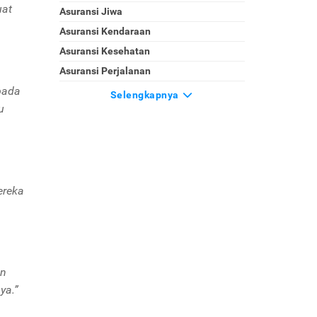
uat
Asuransi Jiwa
Asuransi Kendaraan
Asuransi Kesehatan
Asuransi Perjalanan
pada
Selengkapnya
u
ereka
an
ya.”