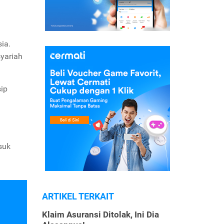
ia.
yariah
sip
suk
ARTIKEL TERKAIT
Klaim Asuransi Ditolak, Ini Dia