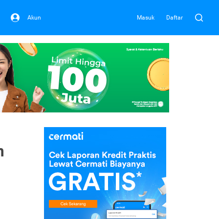
Akun
Masuk
Daftar
m