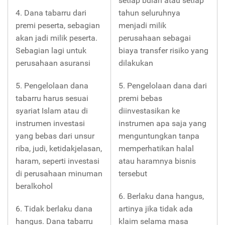
setiap bulan atau setiap
4. Dana tabarru dari
tahun seluruhnya
premi peserta, sebagian
menjadi milik
akan jadi milik peserta.
perusahaan sebagai
Sebagian lagi untuk
biaya transfer risiko yang
perusahaan asuransi
dilakukan
5. Pengelolaan dana
5. Pengelolaan dana dari
tabarru harus sesuai
premi bebas
syariat Islam atau di
diinvestasikan ke
instrumen investasi
instrumen apa saja yang
yang bebas dari unsur
menguntungkan tanpa
riba, judi, ketidakjelasan,
memperhatikan halal
haram, seperti investasi
atau haramnya bisnis
di perusahaan minuman
tersebut
beralkohol
6. Berlaku dana hangus,
6. Tidak berlaku dana
artinya jika tidak ada
hangus. Dana tabarru
klaim selama masa