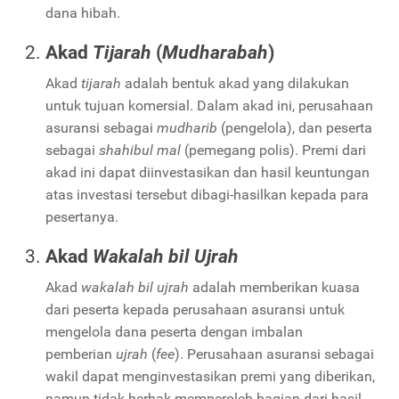
dana hibah.
Akad
Tijarah
(
Mudharabah
)
Akad
tijarah
adalah bentuk akad yang dilakukan
untuk tujuan komersial. Dalam akad ini, perusahaan
asuransi sebagai
mudharib
(pengelola), dan peserta
sebagai
shahibul mal
(pemegang polis). Premi dari
akad ini dapat diinvestasikan dan hasil keuntungan
atas investasi tersebut dibagi-hasilkan kepada para
pesertanya.
Akad
Wakalah bil Ujrah
Akad
wakalah bil ujrah
adalah memberikan kuasa
dari peserta kepada perusahaan asuransi untuk
mengelola dana peserta dengan imbalan
pemberian
ujrah
(
fee
). Perusahaan asuransi sebagai
wakil dapat menginvestasikan premi yang diberikan,
namun tidak berhak memperoleh bagian dari hasil