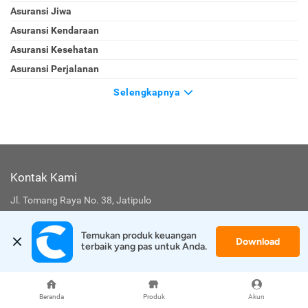
Asuransi Jiwa
Asuransi Kendaraan
Asuransi Kesehatan
Asuransi Perjalanan
Selengkapnya
Kontak Kami
Jl. Tomang Raya No. 38, Jatipulo
Palmerah, Jakarta Barat 11430
Temukan produk keuangan 
Telepon
:
(021) 40000 312
Download
terbaik yang pas untuk Anda.
Jam Kerja
: (Senin-Jumat 9:00-17:00)
Email
:
cs@cermati.com
Beranda
Produk
Akun
Layanan Pengaduan Konsumen