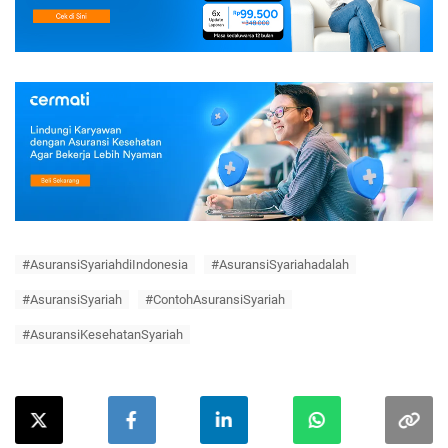
#AsuransiSyariahdiIndonesia
#AsuransiSyariahadalah
#AsuransiSyariah
#ContohAsuransiSyariah
#AsuransiKesehatanSyariah