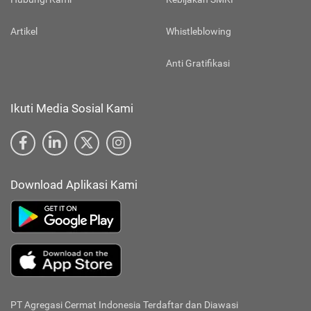
Artikel
Whistleblowing
Anti Gratifikasi
Ikuti Media Sosial Kami
Download Aplikasi Kami
PT Agregasi Cermat Indonesia
Terdaftar dan Diawasi