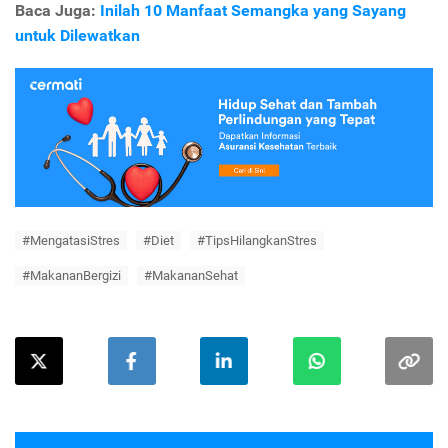
Baca Juga:
Inilah 10 Manfaat Semangka yang Sayang
untuk Dilewatkan
#MengatasiStres
#Diet
#TipsHilangkanStres
#MakananBergizi
#MakananSehat