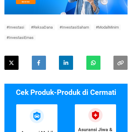
#Investasi
#ReksaDana
#InvestasiSaham
#ModalMinim
#InvestasiEmas
Cek Produk-Produk di Cermati
Asuransi Jiwa &