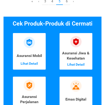
3
4
6
«
‹
5
›
Cek Produk-Produk di Cermati
Asuransi Jiwa &
Asuransi Mobil
Kesehatan
Lihat Detail
Lihat Detail
Asuransi
Emas Digital
Perjalanan