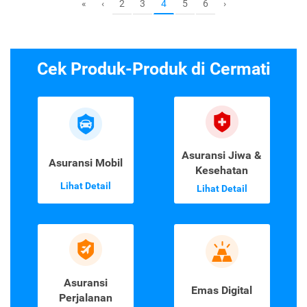
2
3
5
6
«
‹
4
›
Cek Produk-Produk di Cermati
Asuransi Jiwa &
Asuransi Mobil
Kesehatan
Lihat Detail
Lihat Detail
Asuransi
Emas Digital
Perjalanan