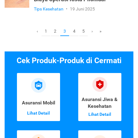
Tips Kesehatan
•
19 Juni 2025
1
2
4
5
‹
3
›
»
Cek Produk-Produk di Cermati
Asuransi Jiwa &
Asuransi Mobil
Kesehatan
Lihat Detail
Lihat Detail