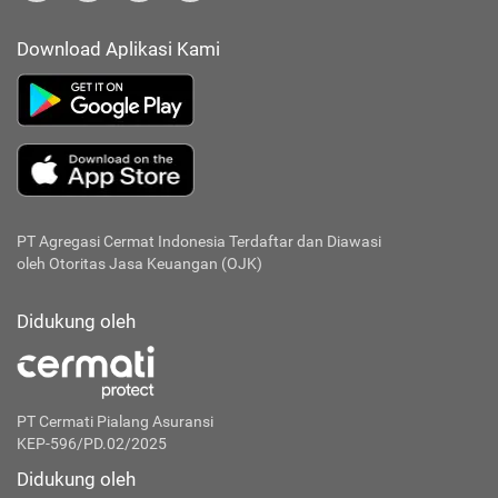
Download Aplikasi Kami
PT Agregasi Cermat Indonesia
Terdaftar dan Diawasi
oleh Otoritas Jasa Keuangan (OJK)
Didukung oleh
PT Cermati Pialang Asuransi
KEP-596/PD.02/2025
Didukung oleh