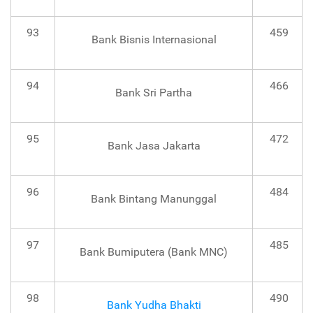
93
459
Bank Bisnis Internasional
94
466
Bank Sri Partha
95
472
Bank Jasa Jakarta
96
484
Bank Bintang Manunggal
97
485
Bank Bumiputera (Bank MNC)
98
490
Bank Yudha Bhakti