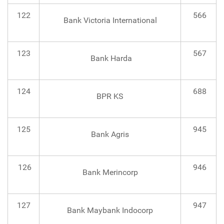
122
566
Bank Victoria International
123
567
Bank Harda
124
688
BPR KS
125
945
Bank Agris
126
946
Bank Merincorp
127
947
Bank Maybank Indocorp