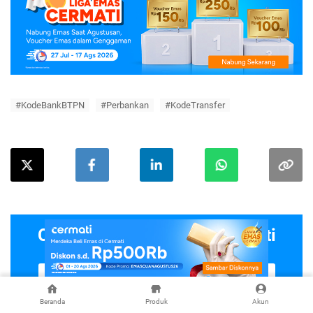
#KodeBankBTPN
#Perbankan
#KodeTransfer
Cek Produk-Produk di Cermati
Beranda
Produk
Akun