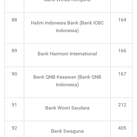
88
164
Halim Indonesia Bank (Bank ICBC
Indonesia)
89
166
Bank Harmoni International
90
167
Bank QNB Kesawan (Bank QNB
Indonesia)
91
212
Bank Woori Saudara
92
405
Bank Swaguna