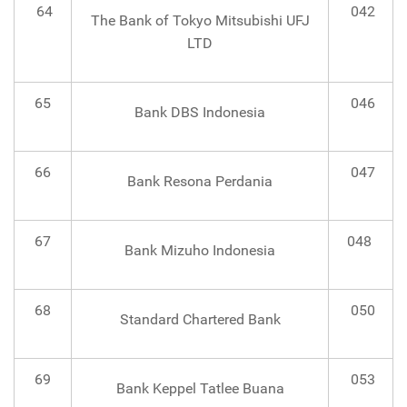
64
042
The Bank of Tokyo Mitsubishi UFJ
LTD
65
046
Bank DBS Indonesia
66
047
Bank Resona Perdania
67
048
Bank Mizuho Indonesia
68
050
Standard Chartered Bank
69
053
Bank Keppel Tatlee Buana