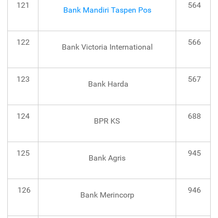
121
564
Bank Mandiri Taspen Pos
122
566
Bank Victoria International
123
567
Bank Harda
124
688
BPR KS
125
945
Bank Agris
126
946
Bank Merincorp