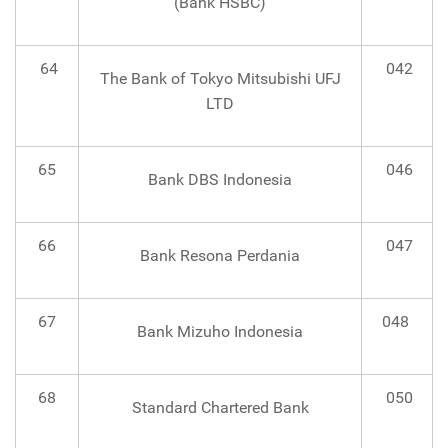
(Bank HSBC)
64
042
The Bank of Tokyo Mitsubishi UFJ
LTD
65
046
Bank DBS Indonesia
66
047
Bank Resona Perdania
67
048
Bank Mizuho Indonesia
68
050
Standard Chartered Bank