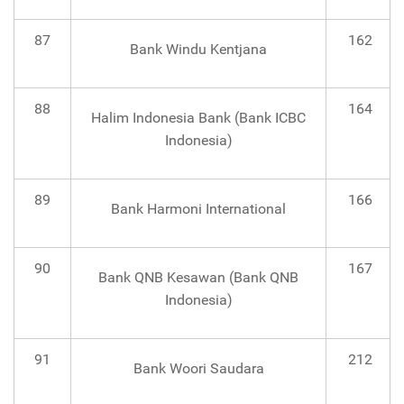
87
162
Bank Windu Kentjana
88
164
Halim Indonesia Bank (Bank ICBC
Indonesia)
89
166
Bank Harmoni International
90
167
Bank QNB Kesawan (Bank QNB
Indonesia)
91
212
Bank Woori Saudara