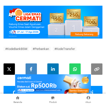
#KodeBankBSM
#Perbankan
#KodeTransfer
Cek Produk-Produk di Cermati
Beranda
Produk
Akun