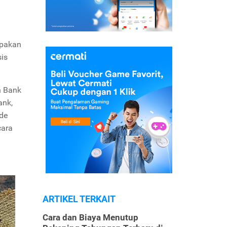
upakan
sis
h Bank
ank,
ode
cara
ARTIKEL TERKAIT
Cara dan Biaya Menutup