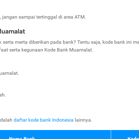
jangan sampai tertinggal di area ATM.
Muamalat
rta merta diberikan pada bank? Tentu saja, kode bank ini me
faat serta kegunaan Kode Bank Muamalat.
uamalat.
ah.
 adalah
daftar kode bank Indonesia
lainnya.
Nama Bank
Kode