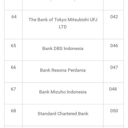
64
042
The Bank of Tokyo Mitsubishi UFJ
LTD
65
046
Bank DBS Indonesia
66
047
Bank Resona Perdania
67
048
Bank Mizuho Indonesia
68
050
Standard Chartered Bank