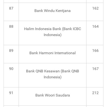
87
162
Bank Windu Kentjana
88
164
Halim Indonesia Bank (Bank ICBC
Indonesia)
89
166
Bank Harmoni International
90
167
Bank QNB Kesawan (Bank QNB
Indonesia)
91
212
Bank Woori Saudara