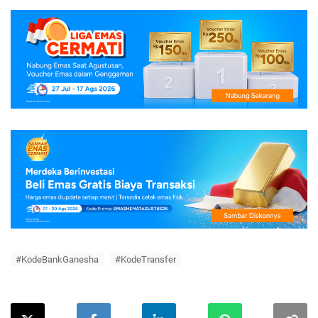
#KodeBankGanesha
#KodeTransfer