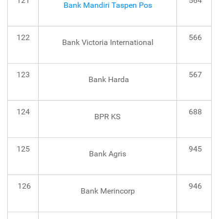
121
564
Bank Mandiri Taspen Pos
122
566
Bank Victoria International
123
567
Bank Harda
124
688
BPR KS
125
945
Bank Agris
126
946
Bank Merincorp