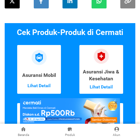
Cek Produk-Produk di Cermati
Asuransi Jiwa &
Asuransi Mobil
Kesehatan
Lihat Detail
Lihat Detail
Asuransi
Emas Digital
Beranda
Produk
Akun
Perjalanan