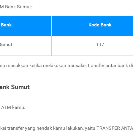
TM Bank Sumut:
 Bank
Kode Bank
Sumut
117
mu masukkan ketika melakukan transaksi transfer antar bank d
Bank Sumut
IN ATM kamu.
saksi transfer yang hendak kamu lakukan, yaitu TRANSFER ANT