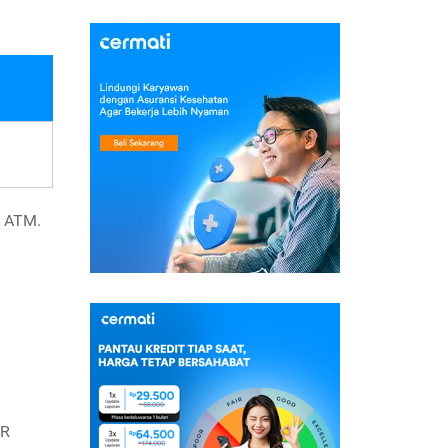
i ATM.
AR