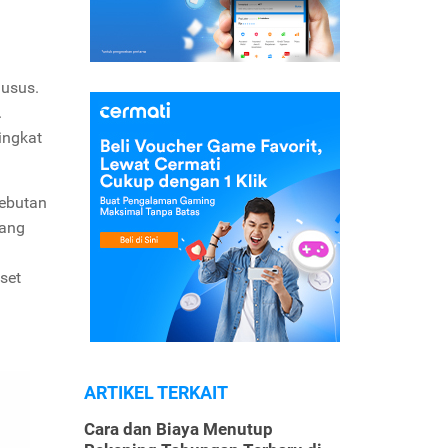
husus.
.
ingkat
sebutan
yang
set
ARTIKEL TERKAIT
Cara dan Biaya Menutup