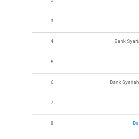
2
3
4
Bank Syari
5
6
Bank Syariah
7
8
Ba