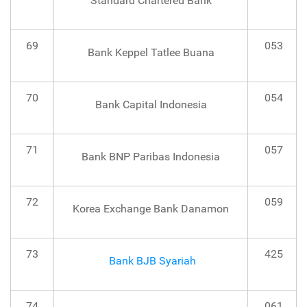
Standard Chartered Bank
69
053
Bank Keppel Tatlee Buana
70
054
Bank Capital Indonesia
71
057
Bank BNP Paribas Indonesia
72
059
Korea Exchange Bank Danamon
73
425
Bank BJB Syariah
74
061