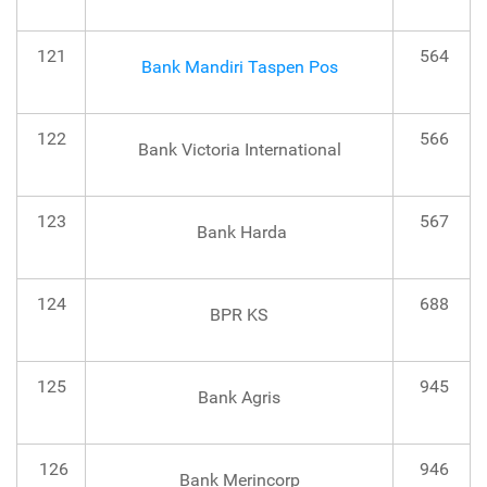
121
564
Bank Mandiri Taspen Pos
122
566
Bank Victoria International
123
567
Bank Harda
124
688
BPR KS
125
945
Bank Agris
126
946
Bank Merincorp