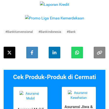
#BankKonvensional
#BankIndonesia
#Bank
Cek Produk-Produk di Cermati
Asuransi Jiwa &