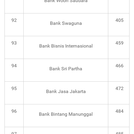
Bank Woori Saudara
92
405
Bank Swaguna
93
459
Bank Bisnis Internasional
94
466
Bank Sri Partha
95
472
Bank Jasa Jakarta
96
484
Bank Bintang Manunggal
97
485