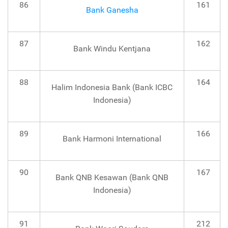
86
161
Bank Ganesha
87
162
Bank Windu Kentjana
88
164
Halim Indonesia Bank (Bank ICBC
Indonesia)
89
166
Bank Harmoni International
90
167
Bank QNB Kesawan (Bank QNB
Indonesia)
91
212