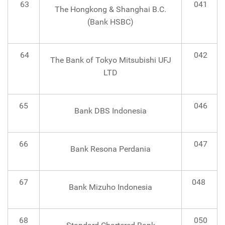
63
041
The Hongkong & Shanghai B.C.
(Bank HSBC)
64
042
The Bank of Tokyo Mitsubishi UFJ
LTD
65
046
Bank DBS Indonesia
66
047
Bank Resona Perdania
67
048
Bank Mizuho Indonesia
68
050