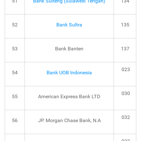
51
Bank Sulteng (Sulawesi Tengah)
134
52
Bank Sultra
135
53
Bank Banten
137
023
54
Bank UOB Indonesia
030
55
American Express Bank LTD
032
56
JP. Morgan Chase Bank, N.A