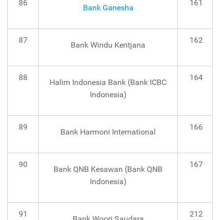
86
161
Bank Ganesha
87
162
Bank Windu Kentjana
88
164
Halim Indonesia Bank (Bank ICBC
Indonesia)
89
166
Bank Harmoni International
90
167
Bank QNB Kesawan (Bank QNB
Indonesia)
91
212
Bank Woori Saudara