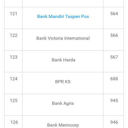
121
564
Bank Mandiri Taspen Pos
122
566
Bank Victoria International
123
567
Bank Harda
124
688
BPR KS
125
945
Bank Agris
126
946
Bank Merincorp