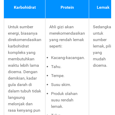
Karbohidrat
Protein
Lemak
Untuk sumber
Ahli gizi akan
Sedangkan
energi, biasanya
merekomendasikan
untuk
direkomendasikan
yang rendah lemak
sumber
karbohidrat
seperti:
lemak, pilih
kompleks yang
yang
Kacang-kacangan.
membutuhkan
mudah
waktu lebih lama
dicerna.
Tahu.
dicerna. Dengan
Tempe.
demikian, kadar
gula darah di
Susu skim.
dalam tubuh tidak
Produk olahan
langsung
susu rendah
melonjak dan
lemak.
rasa kenyang pun