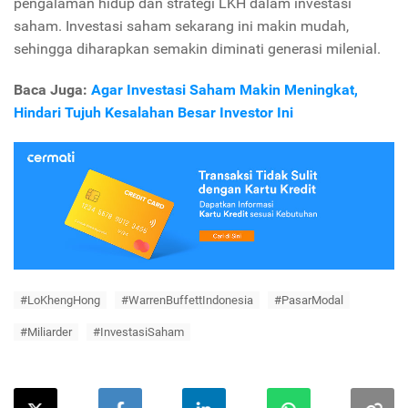
pengalaman hidup dan strategi LKH dalam investasi
saham. Investasi saham sekarang ini makin mudah,
sehingga diharapkan semakin diminati generasi milenial.
Baca Juga:
Agar Investasi Saham Makin Meningkat,
Hindari Tujuh Kesalahan Besar Investor Ini
#LoKhengHong
#WarrenBuffettIndonesia
#PasarModal
#Miliarder
#InvestasiSaham