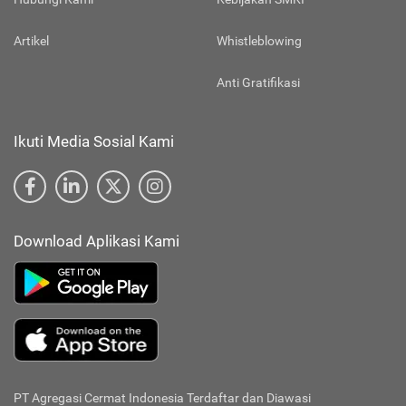
Artikel
Whistleblowing
Anti Gratifikasi
Ikuti Media Sosial Kami
Download Aplikasi Kami
PT Agregasi Cermat Indonesia
Terdaftar dan Diawasi