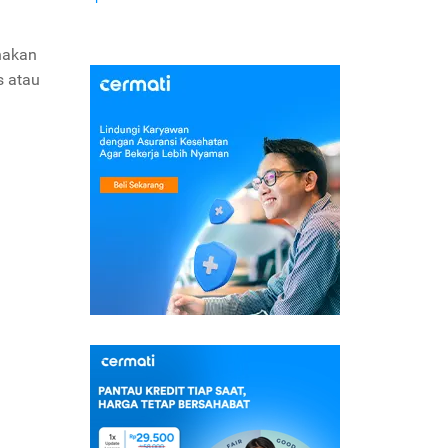
nakan
s atau