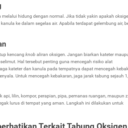
g
h melalui hidung dengan normal. Jika tidak yakin apakah oksig
anula ke dalam segelas air. Apabila terdapat gelembung air, be
an
utup kencang
knob
aliran oksigen. Jangan biarkan kateter maup
elimut. Hal tersebut penting guna mencegah risiko alat
njaga kateter dan kanula pada tempatnya dapat mencegah kebak
nyala. Untuk mencegah kebakaran, jaga jarak tabung sejauh 1
k api, lilin, kompor, perapian, pipa, pemanas ruangan, maupun 
gak lurus di tempat yang aman. Langkah ini dilakukan untuk
perhatikan Terkait Tabung Oksigen