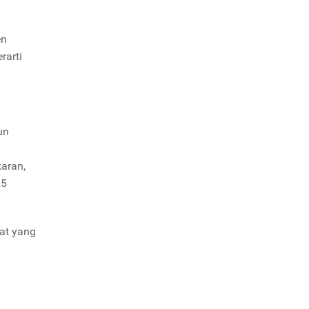
en
rarti
un
aran,
,5
zat yang