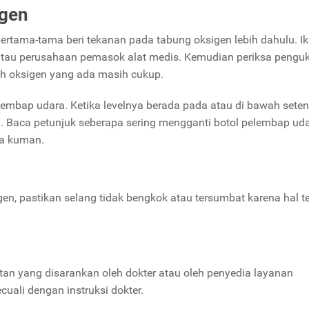
igen
rtama-tama beri tekanan pada tabung oksigen lebih dahulu. Ik
 atau perusahaan pemasok alat medis. Kemudian periksa pengu
h oksigen yang ada masih cukup.
pelembap udara. Ketika levelnya berada pada atau di bawah sete
ing. Baca petunjuk seberapa sering mengganti botol pelembap ud
a kuman.
gen, pastikan selang tidak bengkok atau tersumbat karena hal t
tan yang disarankan oleh dokter atau oleh penyedia layanan
uali dengan instruksi dokter.