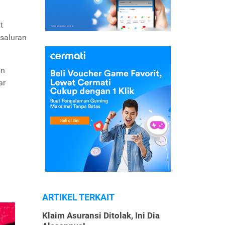
t
 saluran
an
ar
ARTIKEL TERKAIT
Klaim Asuransi Ditolak, Ini Dia