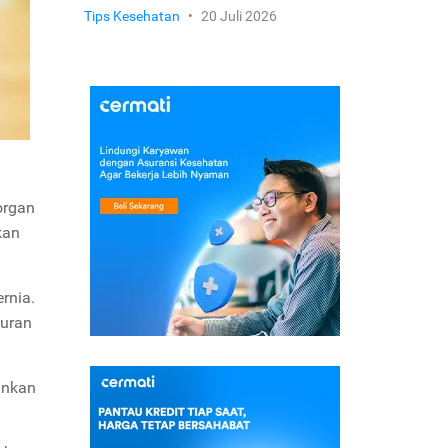
Tips Kesehatan
•
20 Juli 2026
organ
kan
rnia.
luran
ankan