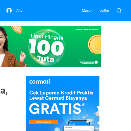
Akun
Masuk
Daftar
a,