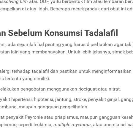
issolving film
atau ODF, yaitu berbentuk film atau lembaran ber
itempelkan di atas lidah. Beberapa merek produk dari obat ini a
an Sebelum Konsumsi Tadalafil
 ada sejumlah hal penting yang harus diperhatikan agar tak 
tan lain yang membahayakan. Untuk lebih jelasnya, simak be
alergi terhadap tadalafil dan pastikan untuk menginformasikan
is tertentu yang dimiliki.
elakukan pengobatan menggunakan riociguat atau nitrat.
kit hipertensi, hipotensi, jantung, stroke, penyakit ginjal, gan
kak lambung, maupun gangguan pengelihatan.
ayat penyakit Peyronie atau priapismus, maupun gangguan kese
pismus, seperti leukimia,
multiple
myeloma
, atau anemia sel sa