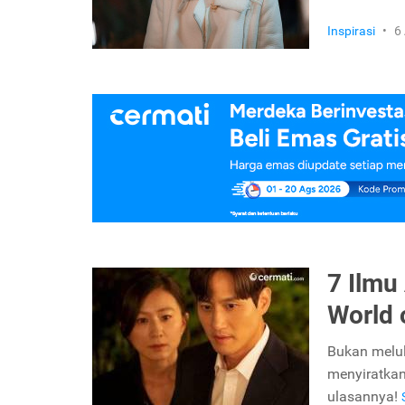
Inspirasi
•
6
7 Ilmu 
World 
Bukan melulu
menyiratkan
ulasannya!