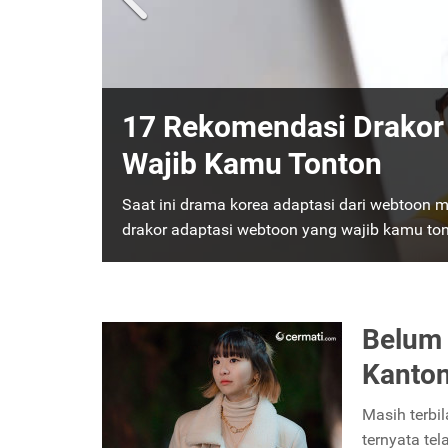
17 Rekomendasi Drakor
15 Drama Korea Romant
Wajib Kamu Tonton
Ditonton saat Bersantai
Saat ini drama korea adaptasi dari webtoon m
Tidak terasa sudah akhir pekan lagi, saatnya
drakor adaptasi webtoon yang wajib kamu to
rekomendasi drama Korea romantis terbaik y
Belum 
Kanton
Masih terbi
ternyata te