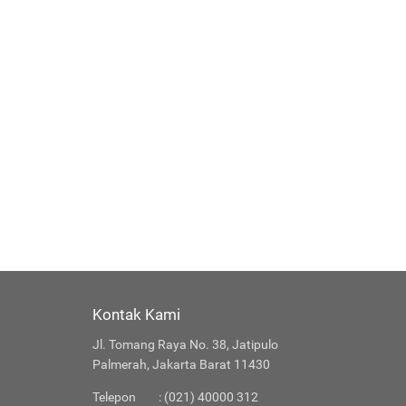
Kontak Kami
Jl. Tomang Raya No. 38, Jatipulo
Palmerah, Jakarta Barat 11430
Telepon
: (021) 40000 312