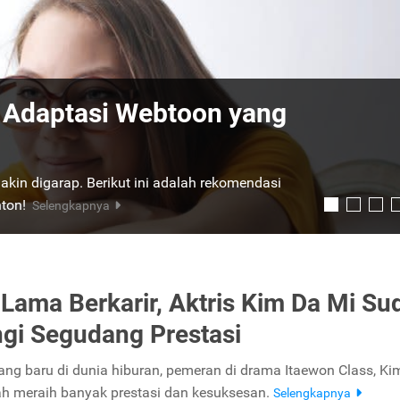
 Adaptasi Webtoon yang
is Terbaik yang Cocok
akin digarap. Berikut ini adalah rekomendasi
 menghabiskan waktu untuk bersantai. Berikut
nton!
ang bisa kamu tonton.
Selengkapnya
Selengkapnya
Lama Berkarir, Aktris Kim Da Mi Su
gi Segudang Prestasi
lang baru di dunia hiburan, pemeran di drama Itaewon Class, Ki
lah meraih banyak prestasi dan kesuksesan.
Selengkapnya