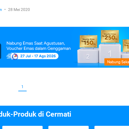
n
•
28 Mei 2020
1
duk-Produk di Cermati