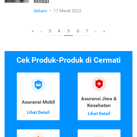
Modal
Saham
•
17 Maret 2022
3
4
6
7
«
‹
5
›
»
Cek Produk-Produk di Cermati
Asuransi Jiwa &
Asuransi Mobil
Kesehatan
Lihat Detail
Lihat Detail