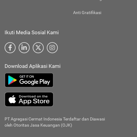
Anti Gratifikasi
Ikuti Media Sosial Kami
Download Aplikasi Kami
PT Agregasi Cermat Indonesia
Terdaftar dan Diawasi
oleh Otoritas Jasa Keuangan (OJK)