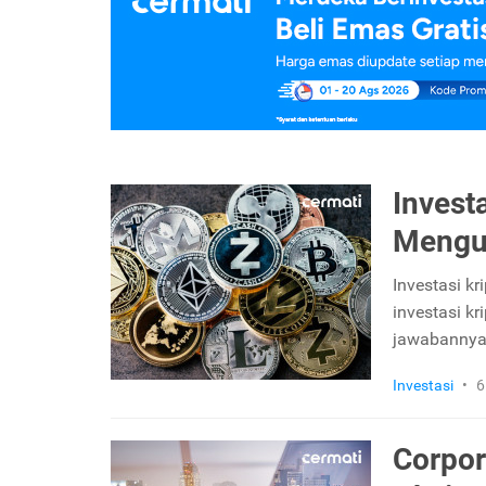
Invest
Mengu
Investasi k
investasi k
jawabannya 
Investasi
•
6
Corpor