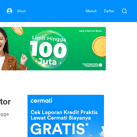
Akun
Masuk
Daftar
tor
ingga