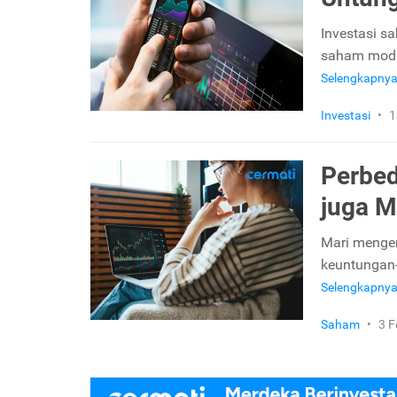
Investasi 
saham modal
Selengkapny
Investasi
•
1
Perbe
juga 
Mari mengen
keuntungan-
Selengkapny
Saham
•
3 F