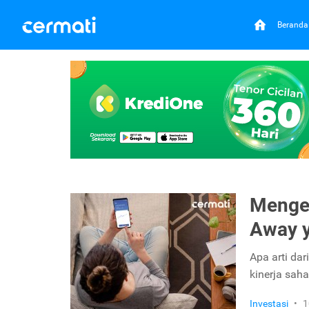
Beranda
Menge
Away y
Apa arti dar
kinerja sah
Investasi
•
1