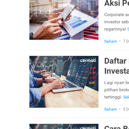
Aksi P
Corporate a
investor se
ragamnya!
Saham
•
7 
Daftar
Invest
Lagi nyari b
pilihan bro
tertinggi.
Se
Saham
•
5 
Cara B