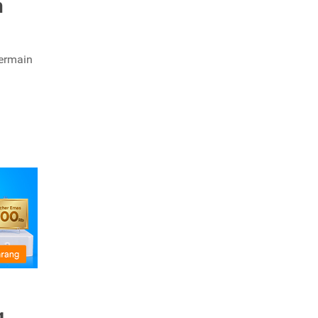
n
bermain
g