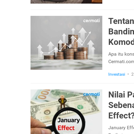
Tentan
Bandin
Komod
Apa itu kons
Cermati.com
Investasi
•
2
Nilai 
Sebena
Effect
January Eff