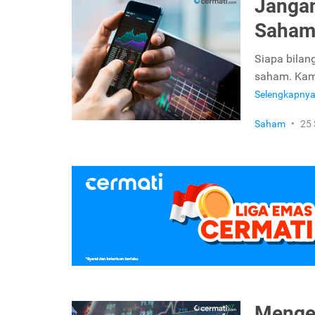
Jangan
Saham 
Siapa bilan
saham. Kamu
Selengkapny
Saham
•
25
Mengen