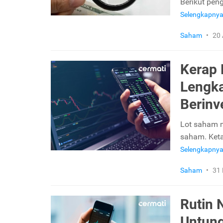
Berikut pen
Selengkapny
Saham
•
20 
Kerap 
Lengka
Berinv
Lot saham m
saham. Keta
Selengkapny
Saham
•
31 
Rutin 
Untung