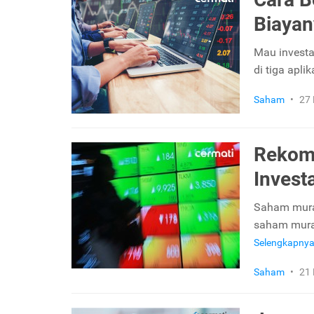
Biayan
Mau investa
di tiga apli
Saham
•
27
Rekom
Invest
Saham murah
saham mura
Selengkapny
Saham
•
21