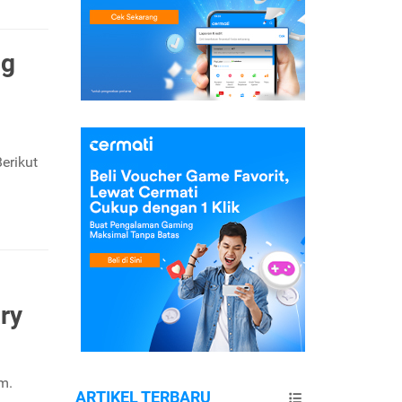
ng
erikut
ry
m.
ARTIKEL TERBARU