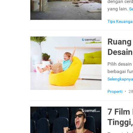
dengan cerd
yang lain.
S
Tips Keuanga
Ruang
Desain
Pilih desai
berbagai fur
Selengkapny
Properti
•
28
7 Film
Tinggi