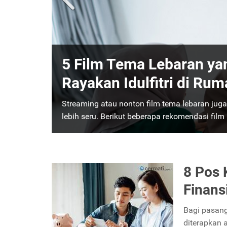
Tips Mengelola Keuang
Perceraian
Meski pahit, kondisi semacam ini tetap perlu d
untuk mengatur keuangan keluarga ketika terj
8 Pos 
Finans
Bagi pasang
diterapkan 