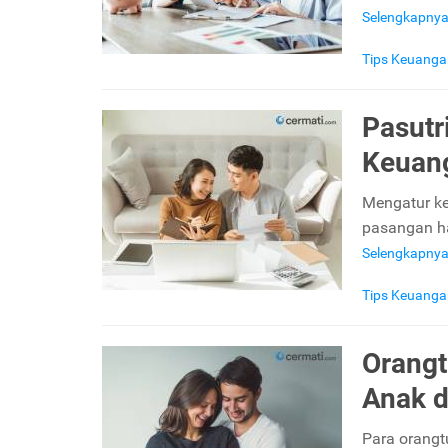
Selengkapny
Tips Keuanga
Pasutr
Keuang
Mengatur ke
pasangan ha
Selengkapny
Tips Keuanga
Orangt
Anak d
Para orangt