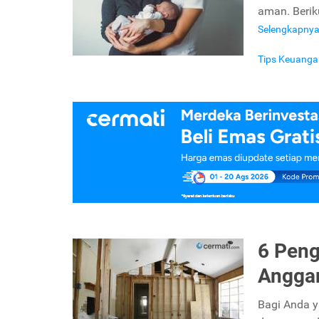
aman. Berik
Selengkapny
Tips Keuanga
6 Peng
Anggar
Bagi Anda y