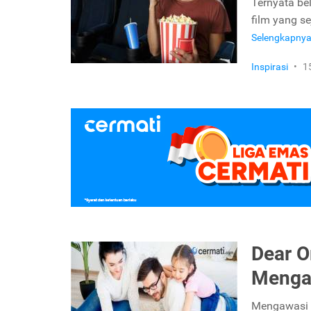
Ternyata bel
film yang se
Selengkapny
Inspirasi
•
1
Dear O
Menga
Mengawasi 