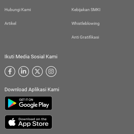
Hubungi Kami
Kebijakan SMKI
Artikel
Whistleblowing
Anti Gratifikasi
Ikuti Media Sosial Kami
Download Aplikasi Kami