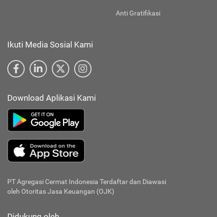
Anti Gratifikasi
Ikuti Media Sosial Kami
Download Aplikasi Kami
PT Agregasi Cermat Indonesia
Terdaftar dan Diawasi
oleh Otoritas Jasa Keuangan (OJK)
Didukung oleh