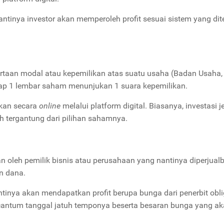
antinya investor akan memperoleh profit sesuai sistem yang di
rtaan modal atau kepemilikan atas suatu usaha (Badan Usaha,
iap 1 lembar saham menunjukan 1 suara kepemilikan.
ukan secara
online
melalui platform
digital. Biasanya, investasi je
ah tergantung dari pilihan sahamnya.
an oleh pemilik bisnis atau perusahaan yang nantinya diperjualb
an dana.
tinya akan mendapatkan profit berupa bunga dari penerbit obli
ercantum tanggal jatuh temponya beserta besaran bunga yang a