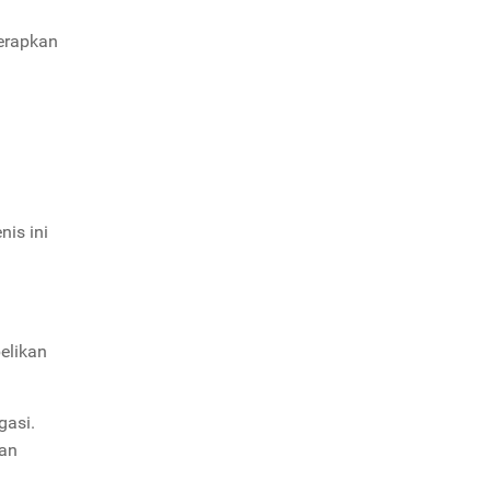
terapkan
nis ini
elikan
gasi.
kan