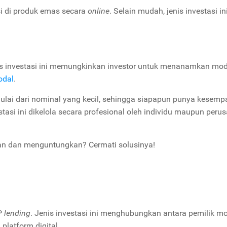
asi di produk emas secara
online
. Selain mudah, jenis investasi in
nis investasi ini memungkinkan investor untuk menanamkan mo
odal
.
ulai dari nominal yang kecil, sehingga siapapun punya kesemp
estasi ini dikelola secara profesional oleh individu maupun per
man dan menguntungkan? Cermati solusinya!
2P
lending
. Jenis investasi ini menghubungkan antara pemilik m
latform digital.