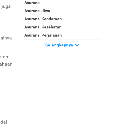
Asuransi
i juga
Asuransi Jiwa
Asuransi Kendaraan
Asuransi Kesehatan
Asuransi Perjalanan
dalnya
Selengkapnya
atan
usahaan
odal