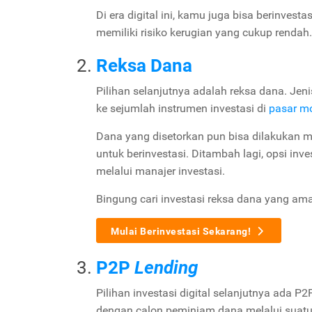
Di era digital ini, kamu juga bisa berinvest
memiliki risiko kerugian yang cukup rendah.
Reksa Dana
Pilihan selanjutnya adalah reksa dana. Je
ke sejumlah instrumen investasi di
pasar m
Dana yang disetorkan pun bisa dilakukan m
untuk berinvestasi. Ditambah lagi, opsi inv
melalui manajer investasi.
Bingung cari investasi reksa dana yang a
Mulai Berinvestasi Sekarang!
P2P
Lending
Pilihan investasi digital selanjutnya ada P
dengan calon peminjam dana melalui suatu p