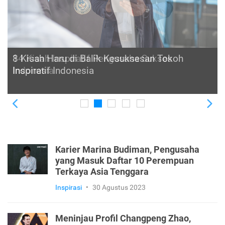
8 Kisah Haru di Balik Kesuksesan Tokoh
Inspiratif Indonesia
Previous
Ne
Karier Marina Budiman, Pengusaha
yang Masuk Daftar 10 Perempuan
Terkaya Asia Tenggara
Inspirasi
•
30 Agustus 2023
Meninjau Profil Changpeng Zhao,