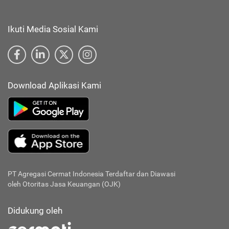
Ikuti Media Sosial Kami
Download Aplikasi Kami
PT Agregasi Cermat Indonesia
Terdaftar dan Diawasi
oleh Otoritas Jasa Keuangan (OJK)
Didukung oleh